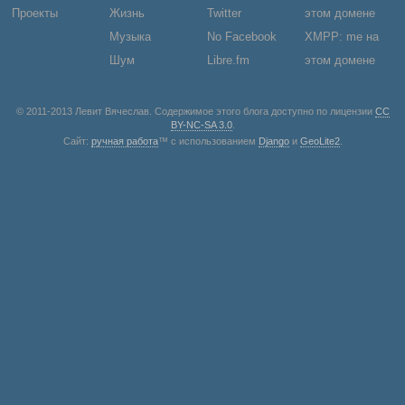
Проекты
Жизнь
Twitter
этом домене
Музыка
No Facebook
XMPP: me на
Шум
Libre.fm
этом домене
© 2011-2013 Левит Вячеслав. Содержимое этого блога доступно по лицензии
CC
BY-NC-SA 3.0
.
Сайт:
ручная работа
™ с использованием
Django
и
GeoLite2
.