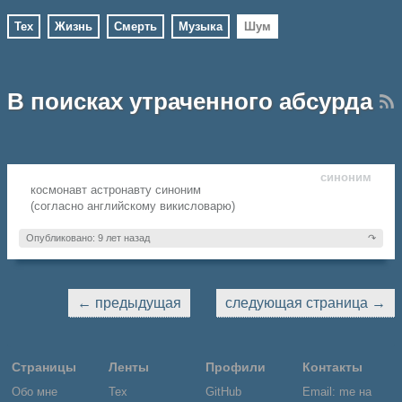
Тех
Жизнь
Смерть
Музыка
Шум
В поисках утраченного абсурда
синоним
космонавт астронавту синоним
(согласно английскому викисловарю)
Опубликовано: 9 лет назад
↷
← предыдущая
следующая страница →
Страницы
Ленты
Профили
Контакты
Обо мне
Тех
GitHub
Email: me на