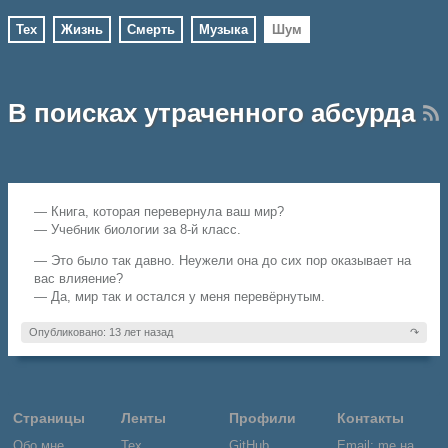
Тех
Жизнь
Смерть
Музыка
Шум
В поисках утраченного абсурда
— Книга, которая перевернула ваш мир?
— Учебник биологии за 8-й класс.
— Это было так давно. Неужели она до сих пор оказывает на
вас влияение?
— Да, мир так и остался у меня перевёрнутым.
Опубликовано: 13 лет назад
↷
Страницы
Ленты
Профили
Контакты
Обо мне
Тех
GitHub
Email: me на