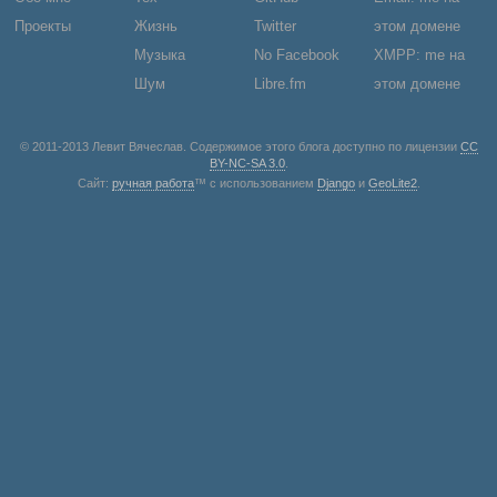
Проекты
Жизнь
Twitter
этом домене
Музыка
No Facebook
XMPP: me на
Шум
Libre.fm
этом домене
© 2011-2013 Левит Вячеслав. Содержимое этого блога доступно по лицензии
CC
BY-NC-SA 3.0
.
Сайт:
ручная работа
™ с использованием
Django
и
GeoLite2
.