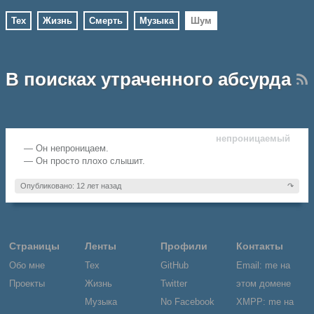
Тех
Жизнь
Смерть
Музыка
Шум
В поисках утраченного абсурда
непроницаемый
— Он непроницаем.
— Он просто плохо слышит.
Опубликовано: 12 лет назад
↷
Страницы
Ленты
Профили
Контакты
Обо мне
Тех
GitHub
Email: me на
Проекты
Жизнь
Twitter
этом домене
Музыка
No Facebook
XMPP: me на