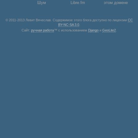
Шум
Libre.fm
этом домене
© 2011-2013 Левит Вячеслав. Содержимое этого блога доступно по лицензии
CC
BY-NC-SA 3.0
.
Сайт:
ручная работа
™ с использованием
Django
и
GeoLite2
.