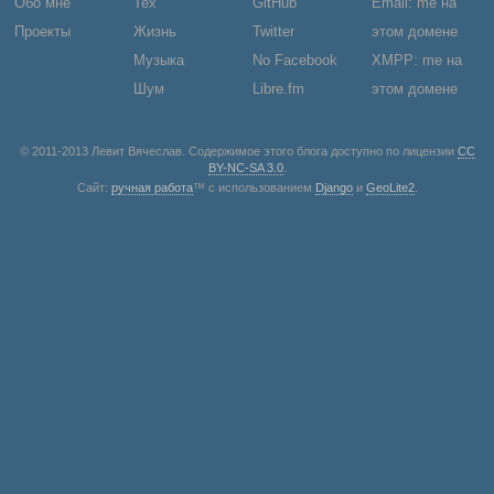
Обо мне
Тех
GitHub
Email: me на
Проекты
Жизнь
Twitter
этом домене
Музыка
No Facebook
XMPP: me на
Шум
Libre.fm
этом домене
© 2011-2013 Левит Вячеслав. Содержимое этого блога доступно по лицензии
CC
BY-NC-SA 3.0
.
Сайт:
ручная работа
™ с использованием
Django
и
GeoLite2
.