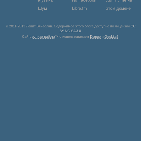
Музыка
No Facebook
XMPP: me на
Шум
Libre.fm
этом домене
© 2011-2013 Левит Вячеслав. Содержимое этого блога доступно по лицензии
CC
BY-NC-SA 3.0
.
Сайт:
ручная работа
™ с использованием
Django
и
GeoLite2
.