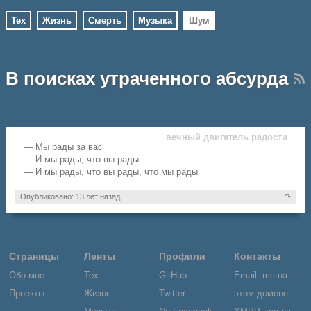
Тех
Жизнь
Смерть
Музыка
Шум
В поисках утраченного абсурда
вечный двигатель радости
— Мы рады за вас
— И мы рады, что вы рады
— И мы рады, что вы рады, что мы рады
Опубликовано: 13 лет назад
↷
Страницы
Ленты
Профили
Контакты
Обо мне
Тех
GitHub
Email: me на
Проекты
Жизнь
Twitter
этом домене