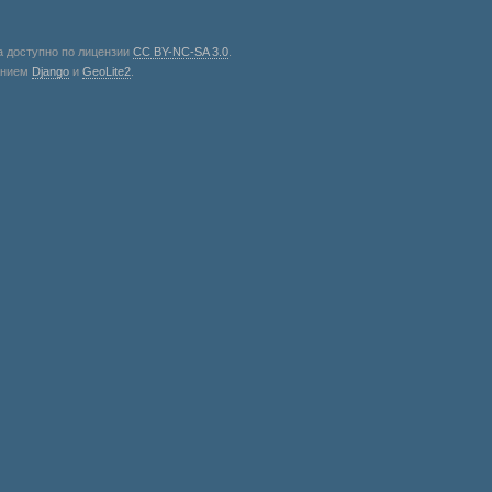
а доступно по лицензии
CC BY-NC-SA 3.0
.
анием
Django
и
GeoLite2
.