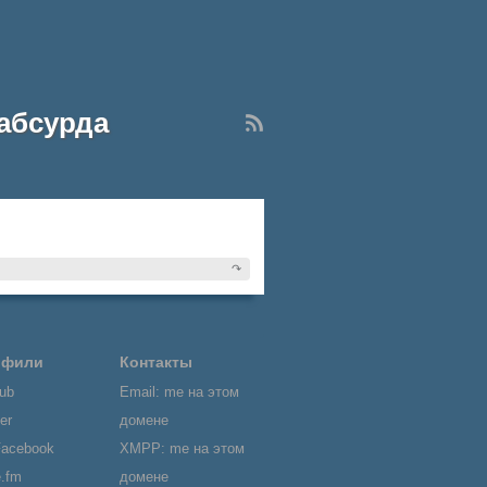
 абсурда
↷
офили
Контакты
ub
Email: me на этом
er
домене
Facebook
XMPP: me на этом
e.fm
домене