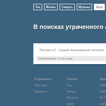
Тех
Жизнь
Смерть
Музыка
Шум
В поисках утраченного
Питониста?.. Самый обыкновенный питоняга.
Опубликовано: 14 лет назад
Страницы
Ленты
Пр
Обо мне
Тех
GitH
Проекты
Жизнь
Twitt
Музыка
No 
Шум
Libr