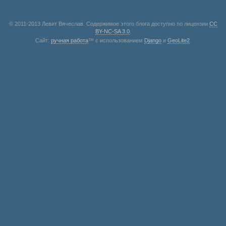
© 2011-2013 Левит Вячеслав. Содержимое этого блога доступно по лицензии
CC
BY-NC-SA 3.0
.
Сайт:
ручная работа
™ с использованием
Django
и
GeoLite2
.