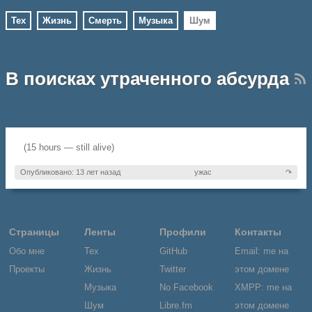
Тех
Жизнь
Смерть
Музыка
Шум
В поисках утраченного абсурда
(15 hours — still alive)
Опубликовано: 13 лет назад
ужас
↷
Страницы
Ленты
Профили
Контакты
Обо мне
Тех
GitHub
Email: me на
Проекты
Жизнь
Twitter
этом домене
Музыка
No Facebook
XMPP: me на
Шум
Libre.fm
этом домене