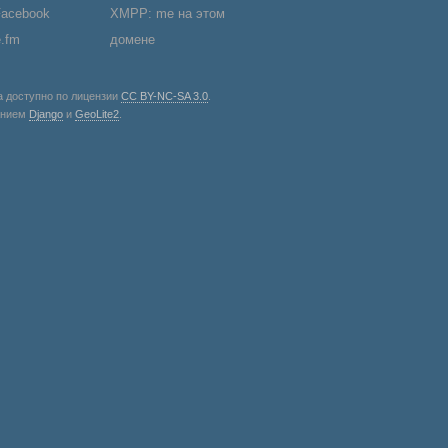
Facebook
XMPP: me на этом
e.fm
домене
а доступно по лицензии
CC BY-NC-SA 3.0
.
анием
Django
и
GeoLite2
.