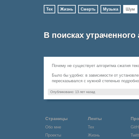
Тех
Жизнь
Смерть
Музыка
Шум
В поисках утраченного
Почему не существует алгоритма сжатия тек
Было бы удобно: в зависимости от установле
пересказывался с нужной степенью подробно
Опубликовано: 13 лет назад
Страницы
Ленты
Пр
Обо мне
Тех
GitH
Проекты
Жизнь
Twitt