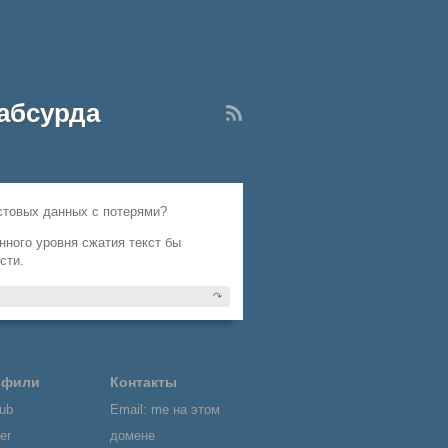
 абсурда
стовых данных с потерями?
нного уровня сжатия текст бы
сти.
↷
офили
Контакты
ub
Email: me на этом
er
домене