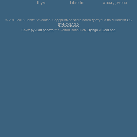
Шум
Libre.fm
этом домене
© 2011-2013 Левит Вячеслав. Содержимое этого блога доступно по лицензии
CC
BY-NC-SA 3.0
.
Сайт:
ручная работа
™ с использованием
Django
и
GeoLite2
.