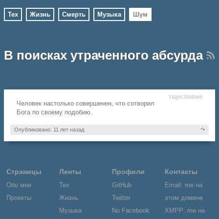
Тех
Жизнь
Смерть
Музыка
Шум
В поисках утраченного абсурда
тщеславие
Человек настолько совершенен, что сотворил
Бога по своему подобию.
Опубликовано: 11 лет назад
↷
Страницы
Ленты
Профили
Контакты
Обо мне
Тех
GitHub
Email: me на
Проекты
Жизнь
Twitter
этом домене
Музыка
No Facebook
XMPP: me на